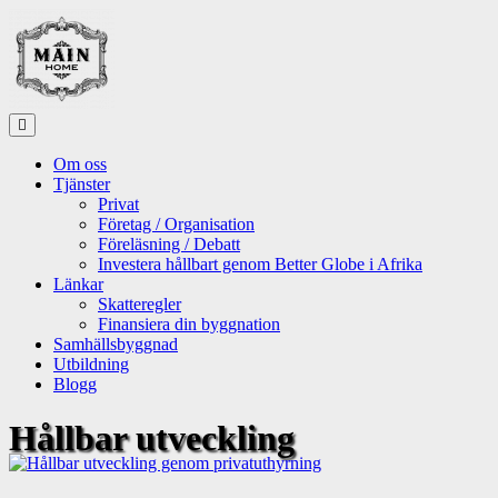
Skip
to
content
Om oss
Tjänster
Privat
Företag / Organisation
Föreläsning / Debatt
Investera hållbart genom Better Globe i Afrika
Länkar
Skatteregler
Finansiera din byggnation
Samhällsbyggnad
Utbildning
Blogg
Hållbar utveckling