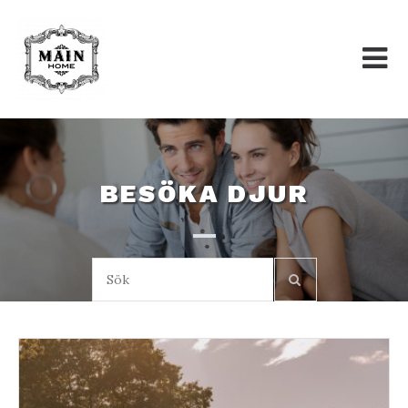
Skip
to
content
BESÖKA DJUR
Sök: