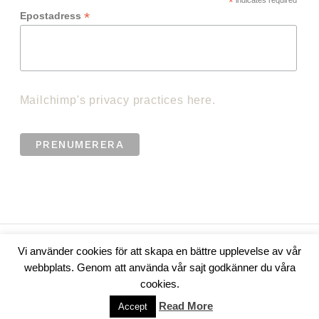
*
indicates required
*
Epostadress
Mailchimp's privacy practices here.
info@mainhome.se
Vi använder cookies för att skapa en bättre upplevelse av vår
webbplats. Genom att använda vår sajt godkänner du våra
cookies.
Belise
|
Powered by
WordPress
Read More
Accept