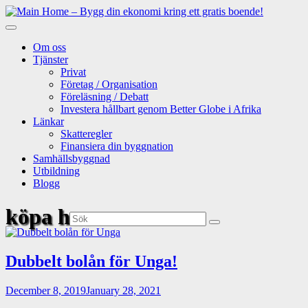
Skip
to
content
Om oss
Tjänster
Privat
Företag / Organisation
Föreläsning / Debatt
Investera hållbart genom Better Globe i Afrika
Länkar
Skatteregler
Finansiera din byggnation
Samhällsbyggnad
Utbildning
Blogg
köpa hus
Sök:
Dubbelt bolån för Unga!
December 8, 2019
January 28, 2021