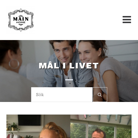
Skip
to
content
MÅL I LIVET
Sök: