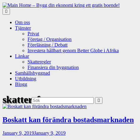
Skip
to
content
Om oss
Tjänster
Privat
Företag / Organisation
Föreläsning / Debatt
Investera hållbart genom Better Globe i Afrika
Länkar
Skatteregler
Finansiera din byggnation
Samhällsbyggnad
Utbildning
Blogg
skattereform
Sök:
Boskatt kan förändra bostadsmarknaden
January 9, 2019
January 9, 2019