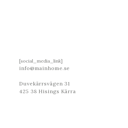
[social_media_link]
info@mainhome.se
Duvekärrsvägen 31
425 38 Hisings Kärra