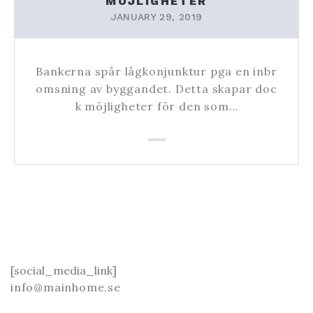
MÖJLIGHETER
JANUARY 29, 2019
Bankerna spår lågkonjunktur pga en inbr
omsning av byggandet. Detta skapar doc
k möjligheter för den som…
[social_media_link]
info@mainhome.se