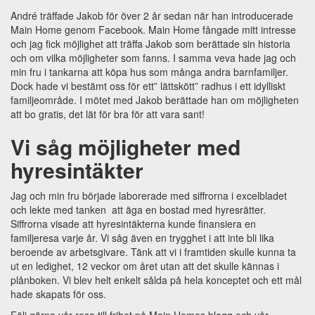
André träffade Jakob för över 2 år sedan när han introducerade
Main Home genom Facebook. Main Home fångade mitt intresse
och jag fick möjlighet att träffa Jakob som berättade sin historia
och om vilka möjligheter som fanns. I samma veva hade jag och
min fru i tankarna att köpa hus som många andra barnfamiljer.
Dock hade vi bestämt oss för ett” lättskött” radhus i ett idylliskt
familjeområde. I mötet med Jakob berättade han om möjligheten
att bo gratis, det lät för bra för att vara sant!
Vi såg möjligheter med
hyresintäkter
Jag och min fru började laborerade med siffrorna i excelbladet
och lekte med tanken att äga en bostad med hyresrätter.
Siffrorna visade att hyresintäkterna kunde finansiera en
familjeresa varje år. Vi såg även en trygghet i att inte bli lika
beroende av arbetsgivare. Tänk att vi i framtiden skulle kunna ta
ut en ledighet, 12 veckor om året utan att det skulle kännas i
plånboken. Vi blev helt enkelt sålda på hela konceptet och ett mål
hade skapats för oss.
Följ gärna vår resa till frihet på Main Homes blogg och vår