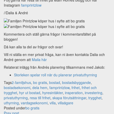
Instagram
famprintzlow
//Dalia & André
Kommentera och ställ gärna frågor i kommentarsfältet på
bloggen!
Då kan alla ta del av frågor och svar!
Vill ni ställa en mer privat fråga, kan ni även kontakta Dalia och
André genom att
Maila här
Relaterat inlägg från Andrés planering tillsammans med Jakob:
Storleken spelar roll när du planerar privatuthyrning
Tags
2-familjshus
,
bo gratis
,
bostad
,
bostadsbyggande
,
bostadsekonomi
,
dela hem
,
famprintzlow
,
frihet
,
frihet och
trygghet
,
hyr ut bostad
,
hyresintäkter
,
insperation
,
investering
,
privatuthyrning
,
resa till frihet
,
skapa förutsättningar
,
trygghet
,
uthyrning
,
vardagsekonomi
,
villa
,
villaägare
Posted under
bo gratis
Prev post