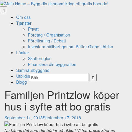
Skip
to
content
Om oss
Tjänster
Privat
Företag / Organisation
Föreläsning / Debatt
Investera hållbart genom Better Globe i Afrika
Länkar
Skatteregler
Finansiera din byggnation
Samhällsbyggnad
Utbildning
Sök:
Blogg
Familjen Printzlow köper
hus i syfte att bo gratis
September 11, 2018
September 17, 2018
Nu känns det som det börjar på riktigt!
Vi har precis köpt en