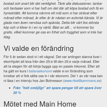
bostad och snart blir det verklighet. Tänk alla diskussioner, tankar
och fantasier som vi har haft om det där att köpa bostad och få en
hyresintäkt. Att komma närmre ett mål som vi har strävat efter
månad efter månad, år efter år är nästan en euforisk känsla. Vi är
glada men även nervösa och spända. Detta blir vårt livs största
köp och vi kliver in i en ny värld.
Bäst av allt… vi kommer bo
gratis, vilket kommer ge oss en frihet och trygghet som vi inte har
idag.
Vi valde en förändring
För 5 år sedan stod vi i ett vägval. Det var antingen stanna kvar i
ekorrhjulet att leva från den 25:e till den 25:e varje månad. Eller
att ta stegen för att börja bygga upp en passiv inkomst. Efter att
ha gått en kurs i
balansekonomi
valde vi en förändring som
innebar att vi fick sätta oss in i vår ekonomi. Del 1 av vår resa kan
ni läsa i en intervju hos Jan Bolmesson (
www.rikatillsammans.se
)
Från ”helt omöjligt” att spara pengar till att spara över
30 %
Mötet med Main Home