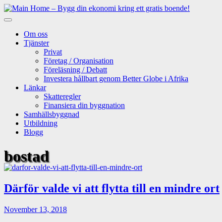
Skip
to
content
Om oss
Tjänster
Privat
Företag / Organisation
Föreläsning / Debatt
Investera hållbart genom Better Globe i Afrika
Länkar
Skatteregler
Finansiera din byggnation
Samhällsbyggnad
Utbildning
Blogg
bostad
Därför valde vi att flytta till en mindre ort
November 13, 2018