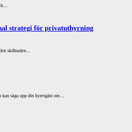
 och…
l strategi för privatuthyrning
r den skillnaden…
t du kan säga upp din hyresgäst om…