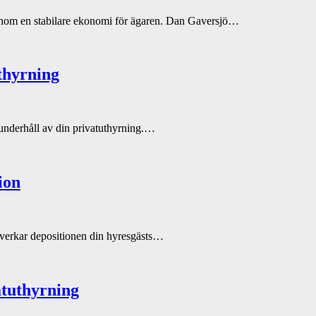
 genom en stabilare ekonomi för ägaren. Dan Gaversjö…
uthyrning
r underhåll av din privatuthyrning.…
ion
påverkar depositionen din hyresgästs…
atuthyrning