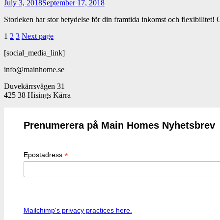
July 3, 2018
September 17, 2018
Storleken har stor betydelse för din framtida inkomst och flexibilite
Posts
1
2
3
Next page
navigation
[social_media_link]
info@mainhome.se
Duvekärrsvägen 31
425 38 Hisings Kärra
Prenumerera på Main Homes Nyhetsbrev
*
Epostadress
Mailchimp's privacy practices here.