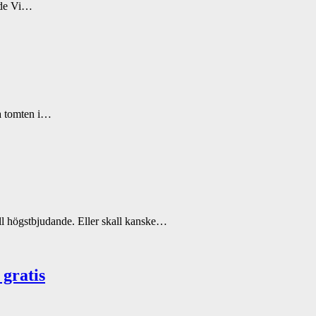
ande Vi…
na tomten i…
till högstbjudande. Eller skall kanske…
 gratis