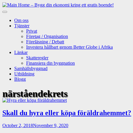
Skip
to
content
Om oss
Tjänster
Privat
Företag / Organisation
Föreläsning / Debatt
Investera hållbart genom Better Globe i Afrika
Länkar
Skatteregler
Finansiera din byggnation
Samhällsbyggnad
Utbildning
Blogg
närståendekrets
Skall du hyra eller köpa föräldrahemmet?
October 2, 2018
November 9, 2020