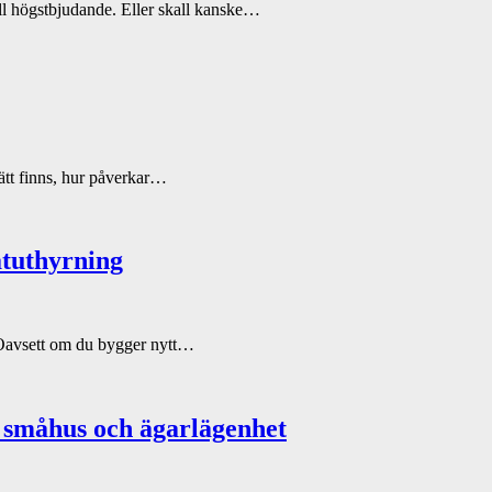
till högstbjudande. Eller skall kanske…
sätt finns, hur påverkar…
atuthyrning
t! Oavsett om du bygger nytt…
d småhus och ägarlägenhet